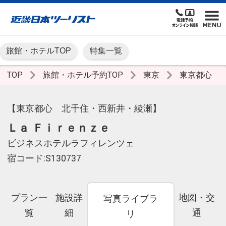
旅館・ホテルTOP
特集一覧
TOP
旅館・ホテル予約TOP
東京
東京都心
【東京都心 北千住・西新井・綾瀬】
Ｌａ Ｆｉｒｅｎｚｅ
ビジネスホテルラフィレンツェ
宿コード:S130737
プラン一
施設詳
地図・交
写真ライブラ
覧
細
通
リ