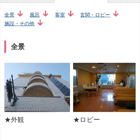
全景
風呂
客室
玄関・ロビー
施設・その他
全景
★外観
★ロビー