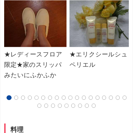
★レディースフロア
★エリクシールシュ
限定★家のスリッパ
ペリエル
みたいにふかふか
料理