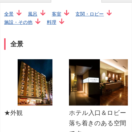
全景
風呂
客室
玄関・ロビー
施設・その他
料理
全景
★外観
ホテル入口＆ロビー
ン
落ち着きのある空間