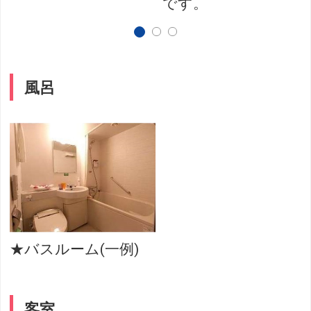
です。
風呂
★バスルーム(一例)
客室