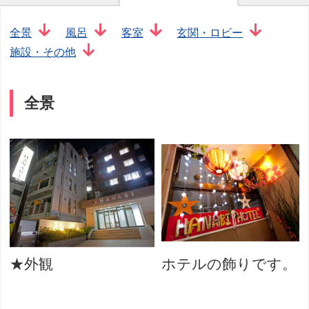
全景
風呂
客室
玄関・ロビー
施設・その他
全景
★外観
ホテルの飾りです。