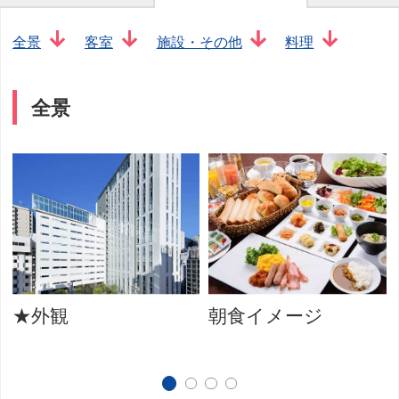
全景
客室
施設・その他
料理
全景
★外観
朝食イメージ