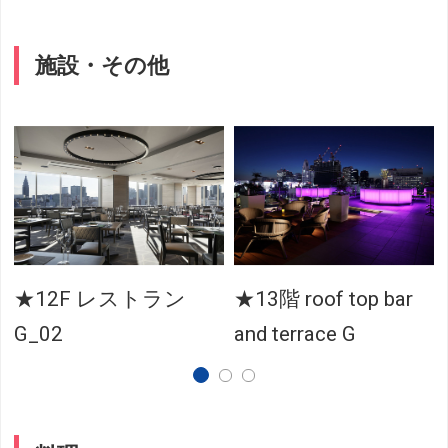
施設・その他
★12F レストラン
★13階 roof top bar
G_02
and terrace G