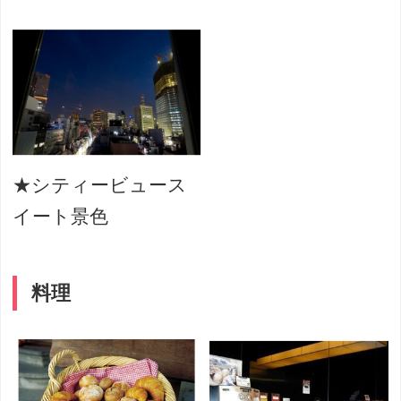
★シティービュース
イート景色
料理