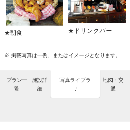
★ドリンクバー
★朝食
掲載写真は一例、またはイメージとなります。
プラン一
施設詳
写真ライブラ
地図・交
覧
細
リ
通