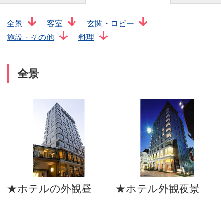
全景
客室
玄関・ロビー
施設・その他
料理
全景
★ホテルの外観昼
★ホテル外観夜景