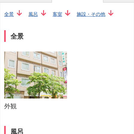
全景
風呂
客室
施設・その他
全景
外観
風呂