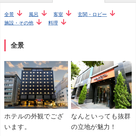
全景
風呂
客室
玄関・ロビー
施設・その他
料理
全景
ホテルの外観でござ
なんといっても抜群
います。
の立地が魅力！