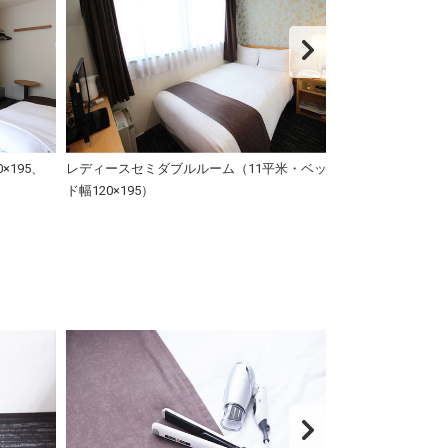
×195、
レディースセミダブルルーム（11平米・ベッ
レディースセミダ
ド幅120×195）
ド幅120×195）