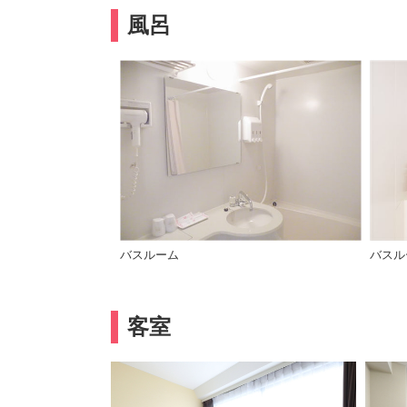
風呂
バスルーム
バスル
客室