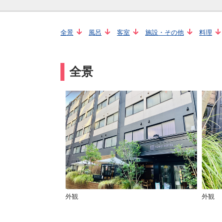
全景
風呂
客室
施設・その他
料理
全景
外観
外観