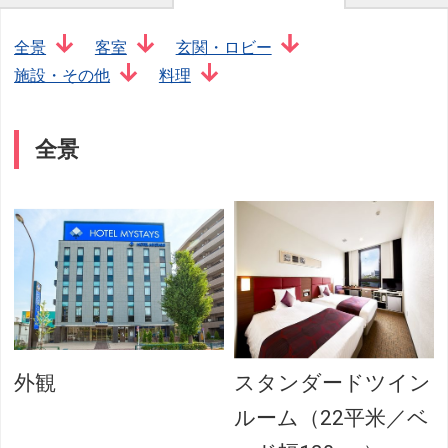
全景
客室
玄関・ロビー
施設・その他
料理
全景
外観
スタンダードツイン
ルーム（22平米／ベ