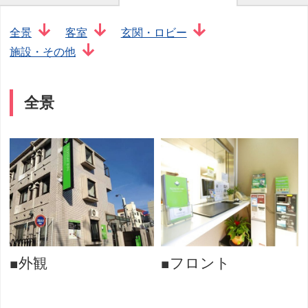
全景
客室
玄関・ロビー
施設・その他
全景
■外観
■フロント