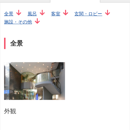
全景
風呂
客室
玄関・ロビー
施設・その他
全景
外観