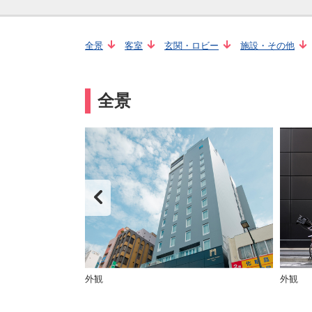
全景
客室
玄関・ロビー
施設・その他
全景
外観
外観