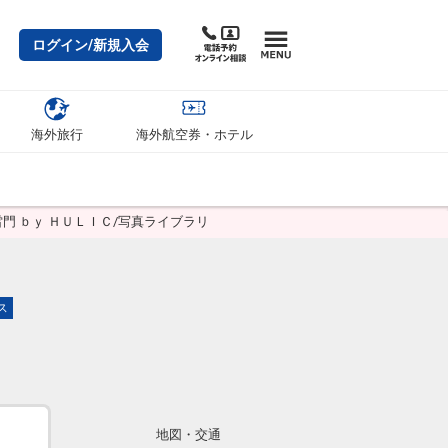
ログイン/新規入会
海外旅行
海外航空券・ホテル
雷門 ｂｙ ＨＵＬＩＣ/写真ライブラリ
ス
地図・交通