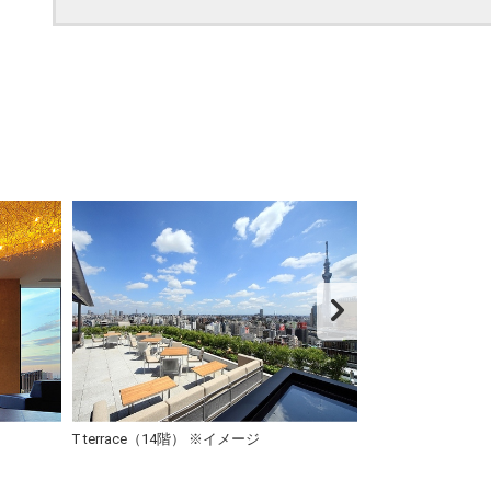
T terrace（14階） ※イメージ
R restauran
※イメージ