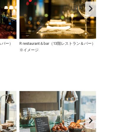
ン＆バー）
R restaurant＆bar（13階レストラン＆バー）
R restauran
※イメージ
※イメージ