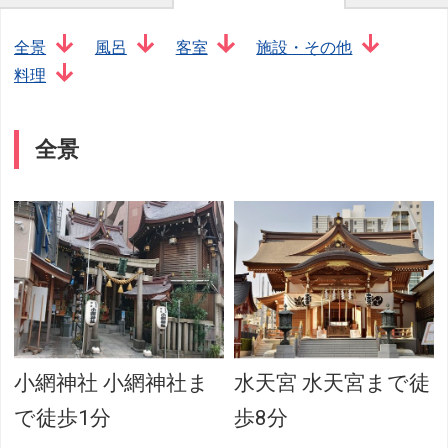
全景
風呂
客室
施設・その他
料理
全景
小網神社 小網神社ま
水天宮 水天宮まで徒
ェ
で徒歩1分
歩8分