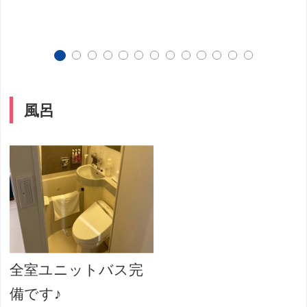
風呂
全室ユニットバス完
備です♪