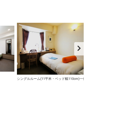
シングルルーム(11平米・ベッド幅110cm)一例
別館ツインルーム(
一例