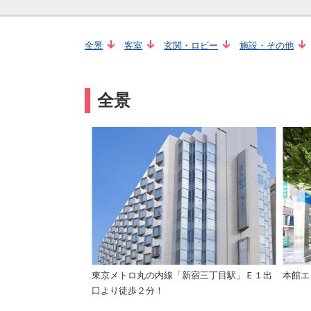
全景
客室
玄関・ロビー
施設・その他
全景
東京メトロ丸の内線「新宿三丁目駅」Ｅ１出
本館エ
口より徒歩２分！