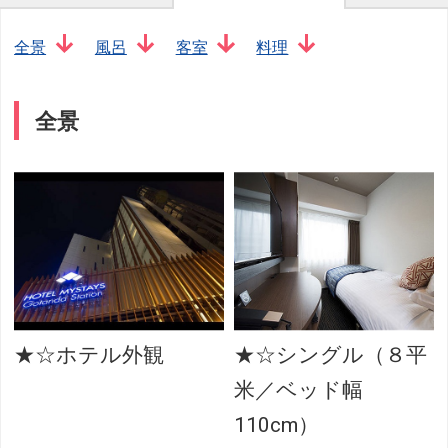
全景
風呂
客室
料理
全景
★☆ホテル外観
★☆シングル（８平
米／ベッド幅
110cm）