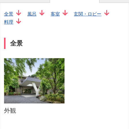
全景
風呂
客室
玄関・ロビー
料理
全景
外観