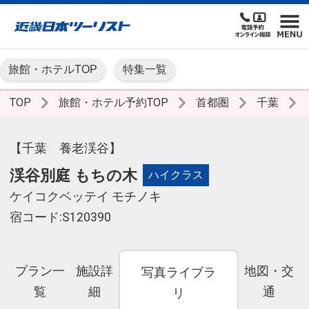
旅館・ホテルTOP
特集一覧
TOP
旅館・ホテル予約TOP
首都圏
千葉
【千葉 養老渓谷】
渓谷別庭 もちの木
ハイクラス
ケイコクベッテイ モチノキ
宿コード:S120390
プラン一
施設詳
地図・交
写真ライブラ
覧
細
通
リ