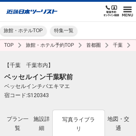
旅館・ホテルTOP
特集一覧
TOP
旅館・ホテル予約TOP
首都圏
千葉
【千葉 千葉市内】
ベッセルイン千葉駅前
ベッセルインチバエキマエ
宿コード:S120343
プラン一
施設詳
地図・交
写真ライブラ
覧
細
通
リ