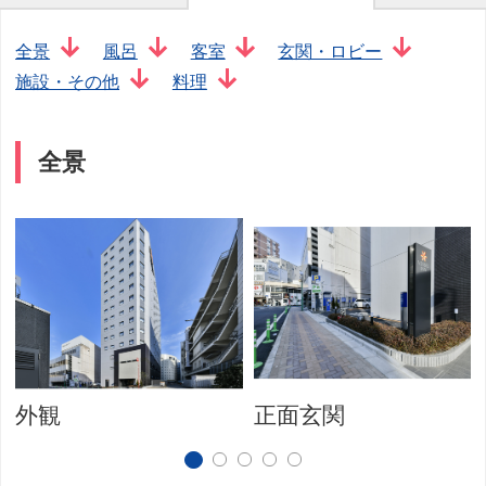
全景
風呂
客室
玄関・ロビー
施設・その他
料理
全景
外観
正面玄関