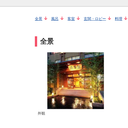
全景
風呂
客室
玄関・ロビー
料理
全景
外観