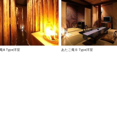
A Type洋室
あたご庵Ｂ Type洋室