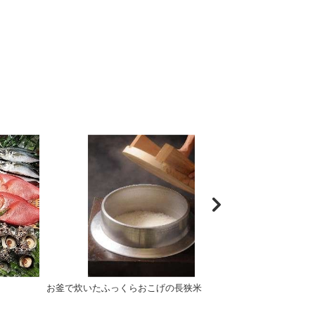
お釜で炊いたふっくらおこげの長狭米
金目鯛