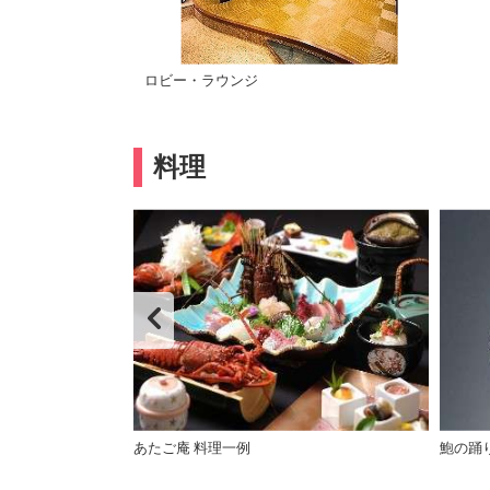
ロビー・ラウンジ
料理
あたご庵 料理一例
鮑の踊