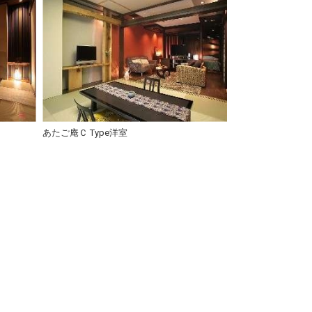
あたご庵Ｃ Type洋室