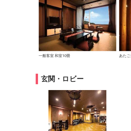
一般客室 和室10畳
あたご庵
玄関・ロビー