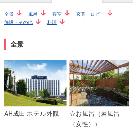
全景
風呂
客室
玄関・ロビー
施設・その他
料理
全景
AH成田 ホテル外観
☆お風呂（岩風呂
（女性））