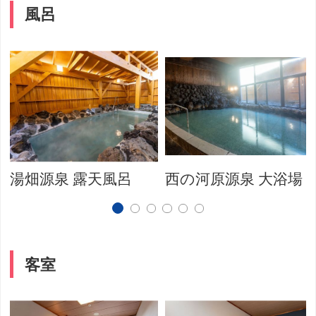
風呂
湯畑源泉 露天風呂
西の河原源泉 大浴場
客室