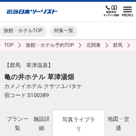
旅館・ホテルTOP
特集一覧
TOP
旅館・ホテル予約TOP
北関東
群馬
【群馬 草津温泉】
亀の井ホテル 草津湯畑
カメノイホテル クサツユバタケ
宿コード:S100389
プラン一
施設詳
地図・交
写真ライブラ
覧
細
通
リ