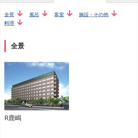
全景
風呂
客室
施設・その他
料理
全景
R鹿嶋