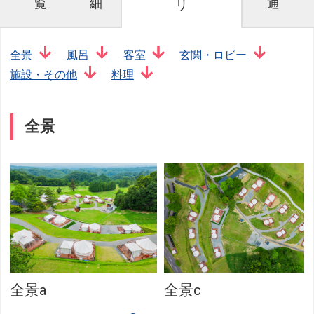
覧
細
通
リ
全景
風呂
客室
玄関・ロビー
施設・その他
料理
全景
全景a
全景c