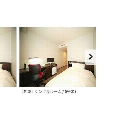
【禁煙】シングルルーム(15平米)
【喫煙】セミダブ