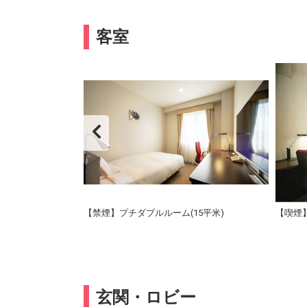
客室
ルユース(21平米)
【禁煙】プチダブルルーム(15平米)
【喫煙】
玄関・ロビー