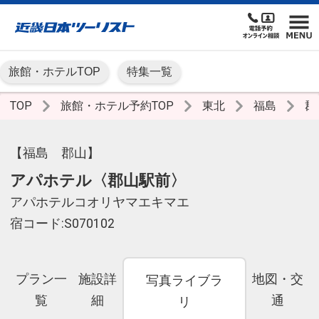
旅館・ホテルTOP
特集一覧
TOP
旅館・ホテル予約TOP
東北
福島
郡
【福島 郡山】
アパホテル〈郡山駅前〉
アパホテルコオリヤマエキマエ
宿コード:S070102
プラン一
施設詳
地図・交
写真ライブラ
覧
細
通
リ