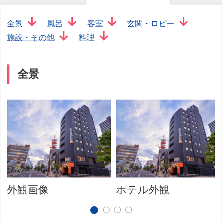
全景
風呂
客室
玄関・ロビー
施設・その他
料理
全景
外観画像
ホテル外観