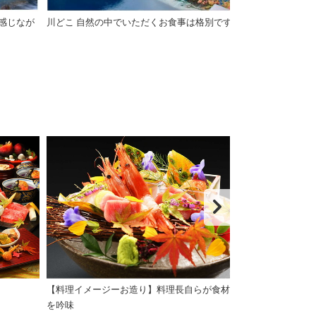
感じなが
川どこ 自然の中でいただくお食事は格別です♪
【川どこ～あし湯
然あし湯｣
【料理イメージーお造り】料理長自らが食材
【お部屋食イメ
を吟味