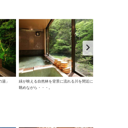
の湯」
緑が映える自然林を背景に流れる川を間近に
【内湯】鳥の囀
眺めながら・・・。