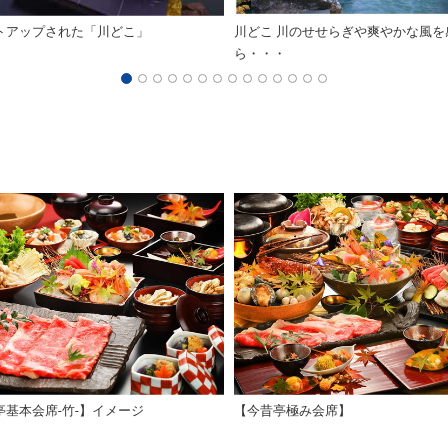
トアップされた「川どこ」
川どこ 川のせせらぎや爽やかな風を
ら・・・
亭基本会席-竹-】イメージ
【今昔亭極み会席】