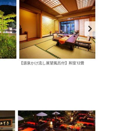
】
【源泉かけ流し展望風呂付】和室12畳
【源泉かけ流し展