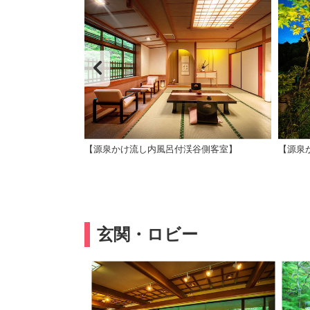
和室10畳、景観：
【源泉かけ流し内風呂付渓谷側客室】
【源泉
玄関・ロビー