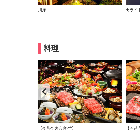
ピング2015
川床
★ライ
料理
【今昔亭肉会席-竹】
【今昔