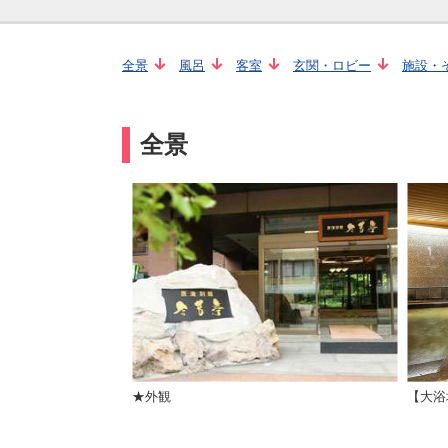
全景
風呂
客室
玄関・ロビー
施設・
全景
★外観
【大浴