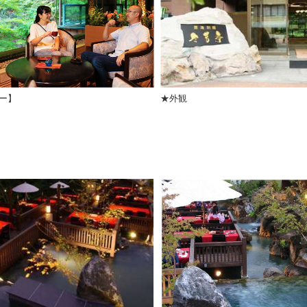
ー】
★外観