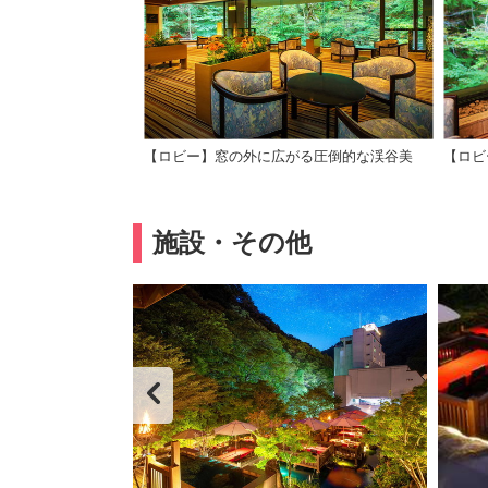
【ロビー】窓の外に広がる圧倒的な渓谷美
【ロビ
施設・その他