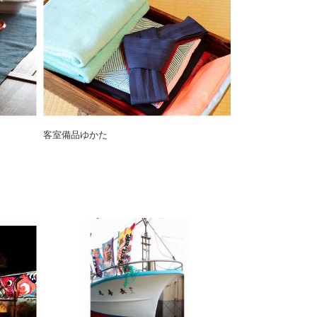
客室備品ゆかた