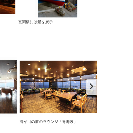
玄関横には船を展示
海が目の前のラウンジ「青海波」
夕陽の二人