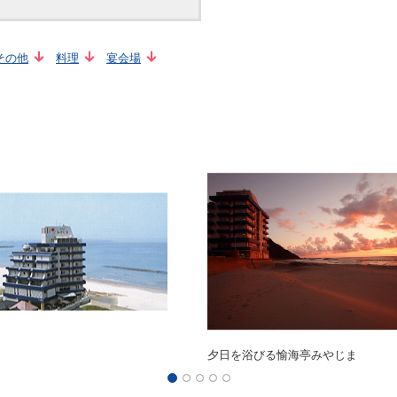
その他
料理
宴会場
夕日を浴びる愉海亭みやじま