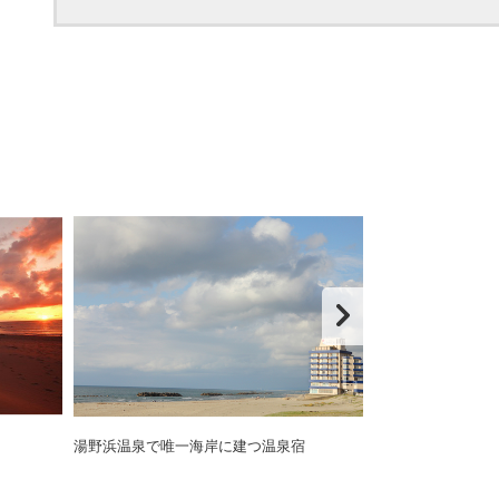
湯野浜温泉で唯一海岸に建つ温泉宿
みやじま全景横