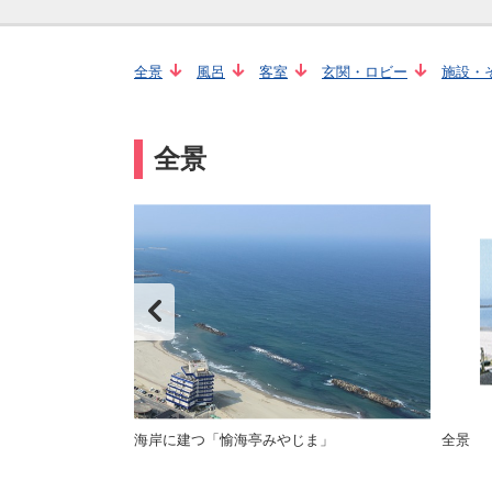
全景
風呂
客室
玄関・ロビー
施設・
全景
海岸に建つ「愉海亭みやじま」
全景