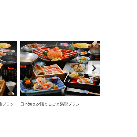
験プラン
日本海＆夕陽まるごと満喫プラン
絶品日本海会席
ラン