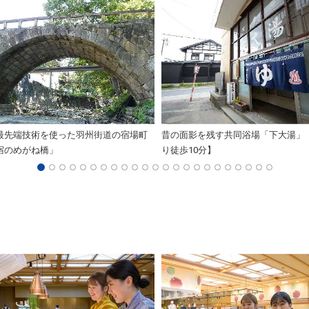
最先端技術を使った羽州街道の宿場町
昔の面影を残す共同浴場「下大湯」
宿のめがね橋」
り徒歩10分】