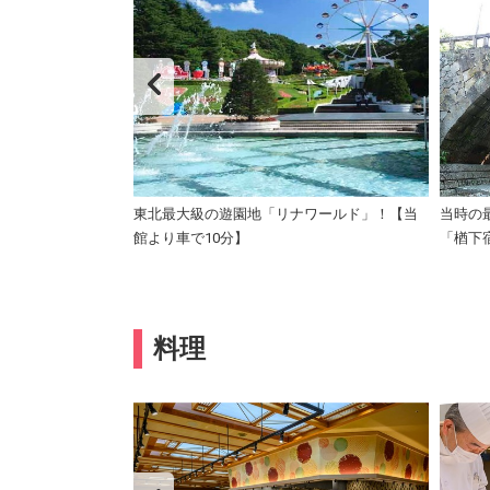
関脇に咲く桜をお楽
東北最大級の遊園地「リナワールド」！【当
当時の
館より車で10分】
「楢下
料理