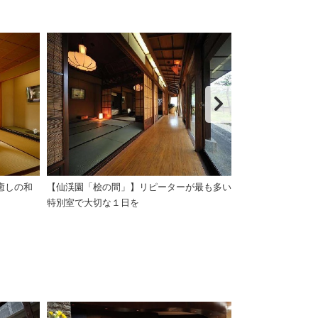
癒しの和
【仙渓園「桧の間」】リピーターが最も多い
「萩の間」には
特別室で大切な１日を
風呂がございます