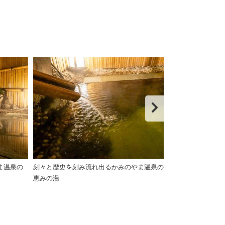
ま温泉の
刻々と歴史を刻み流れ出るかみのやま温泉の
肌を包み込む優
恵みの湯
せ