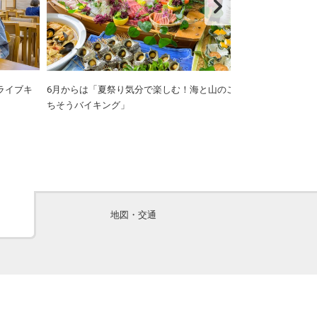
ライブキ
6月からは「夏祭り気分で楽しむ！海と山のご
新鮮な海鮮丼や
ちそうバイキング」
をご用意。
地図・交通