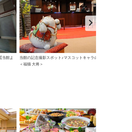
【当館よ
当館の記念撮影スポット♪マスコットキャラの
ご朝食後に一息
＜福猫 大将＞
「ホワイエ」