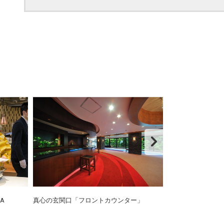
A
真心の玄関口「フロントカウンター」
「山の幸」と「
食の祭典。