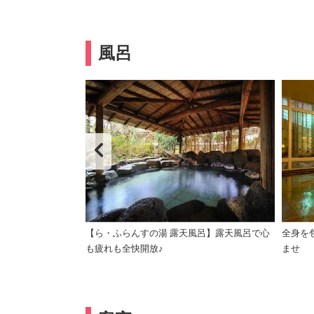
風呂
の間違いにはご注意
【ら・ふらんすの湯 露天風呂】露天風呂で心
全身を
も疲れも全快開放♪
ませ