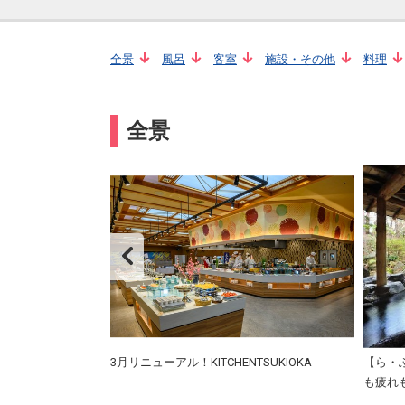
全景
風呂
客室
施設・その他
料理
全景
ご体感くださいま
3月リニューアル！KITCHENTSUKIOKA
【ら・
も疲れ