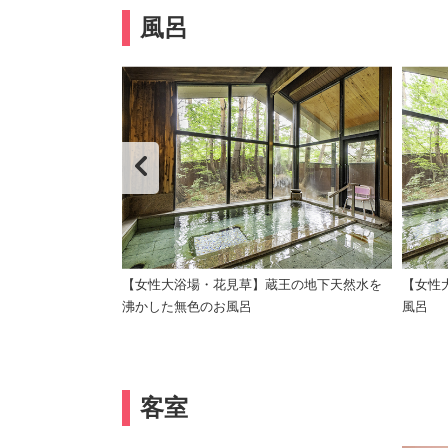
風呂
【女性大浴場・花見草】蔵王の地下天然水を
【女性
沸かした無色のお風呂
風呂
客室