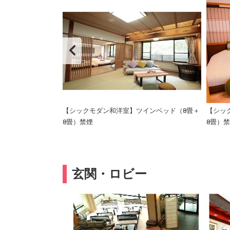
【シックモダン和洋室】ツインベッド（8畳＋
【シッ
8畳）禁煙
8畳）
玄関・ロビー