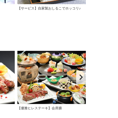
【サービス】自家製おしるこでホッコリ♪
足湯1
【優雅ヒレステーキ】会席膳
【スタンダード