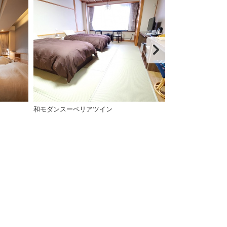
和モダンスーペリアツイン
【和室8畳×2間