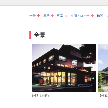
全景
風呂
客室
玄関・ロビー
施設・
全景
外観（本館）
【外観