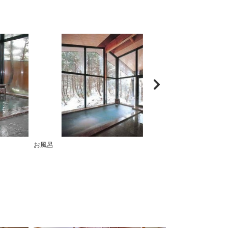
お風呂
【男性大浴場・
お寛ぎください