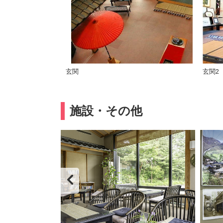
玄関
玄関2
施設・その他