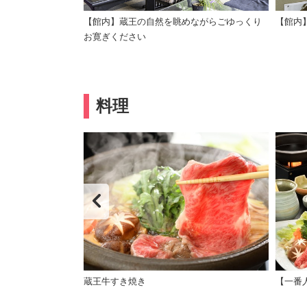
【館内】蔵王の自然を眺めながらごゆっくり
【館内
お寛ぎください
料理
さしい朝ごはん
蔵王牛すき焼き
【一番