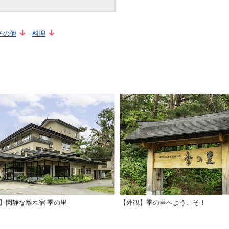
その他
料理
】閑静な離れ宿 季の里
【外観】季の里へようこそ！