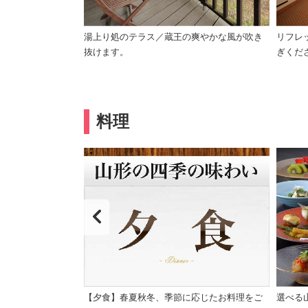
湯上り処のテラス／蔵王の爽やかな風が吹き
リフレ
抜けます。
ぎくだ
料理
け楽しめるバイキ
【夕食】春夏秋冬、季節に応じたお料理をご
選べる