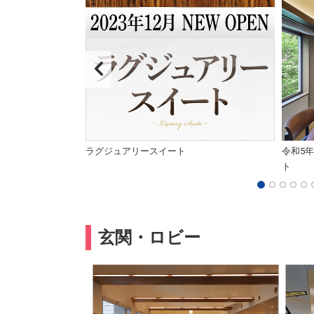
イン
ラグジュアリースイート
令和5年
ト
玄関・ロビー