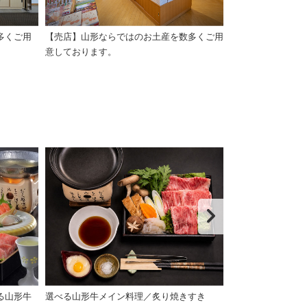
多くご用
【売店】山形ならではのお土産を数多くご用
【お釜】蔵王の名
意しております。
麗です
る山形牛
選べる山形牛メイン料理／炙り焼きすき
選べる山形牛メ