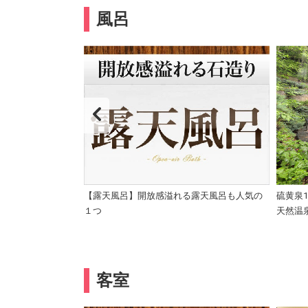
風呂
びりと
【露天風呂】開放感溢れる露天風呂も人気の
硫黄泉
１つ
天然温
客室