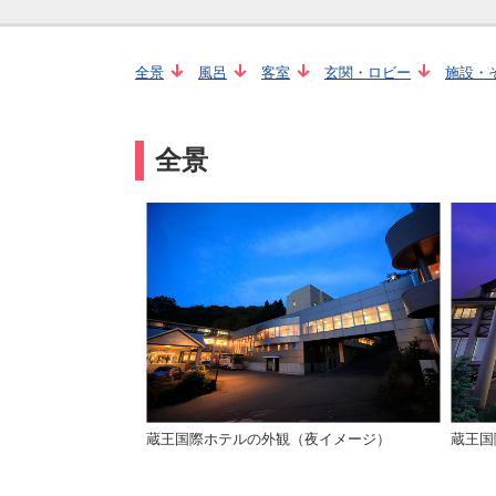
全景
風呂
客室
玄関・ロビー
施設・
全景
蔵王国際ホテルの外観（夜イメージ）
蔵王国