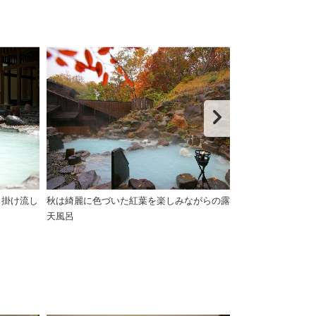
、掛け流し
秋は綺麗に色づいた紅葉を楽しみながらの露
自慢の乳白色、
天風呂