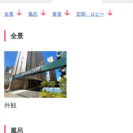
全景
風呂
客室
玄関・ロビー
全景
外観
風呂