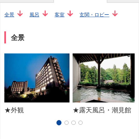
全景
風呂
客室
玄関・ロビー
全景
★外観
★露天風呂・潮見館