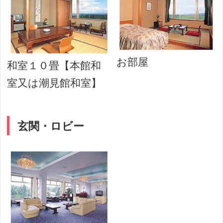
お部屋
和室１０畳【本館和
室又は潮見館和室】
玄関・ロビー