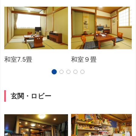
和室7.5畳
和室９畳
玄関・ロビー