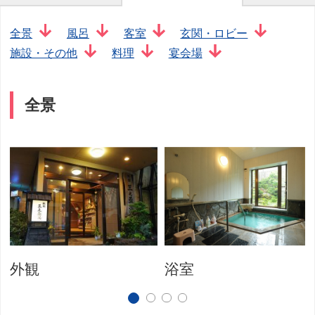
全景
風呂
客室
玄関・ロビー
施設・その他
料理
宴会場
全景
外観
浴室