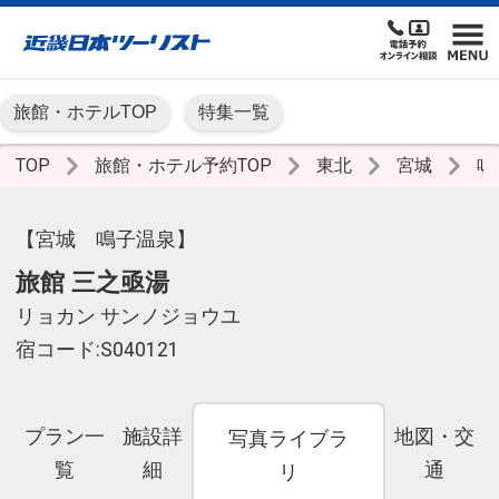
旅館・ホテルTOP
特集一覧
TOP
旅館・ホテル予約TOP
東北
宮城
鳴
【宮城 鳴子温泉】
旅館 三之亟湯
リョカン サンノジョウユ
宿コード:S040121
プラン一
施設詳
地図・交
写真ライブラ
覧
細
通
リ