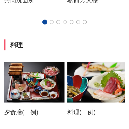
共同洗面所
駅前の大桜
料理
夕食膳(一例)
料理(一例)