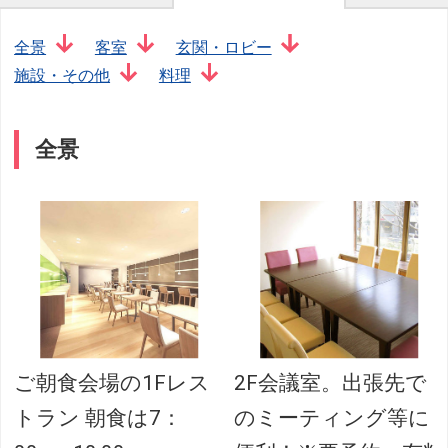
全景
客室
玄関・ロビー
施設・その他
料理
全景
ご朝食会場の1Fレス
2F会議室。出張先で
トラン 朝食は7：
のミーティング等に