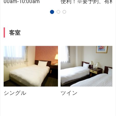
00am-10:00am
便利！※要予約、有料
客室
シングル
ツイン