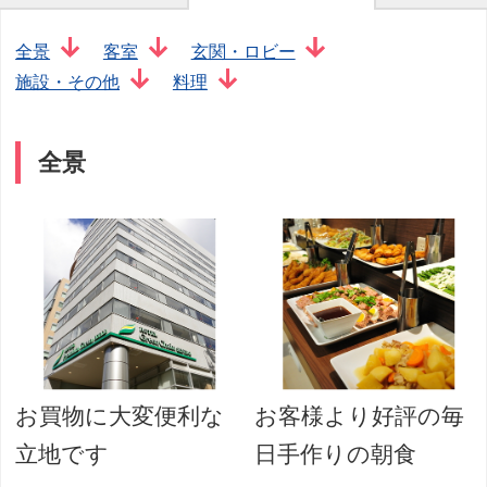
全景
客室
玄関・ロビー
施設・その他
料理
全景
お買物に大変便利な
お客様より好評の毎
立地です
日手作りの朝食