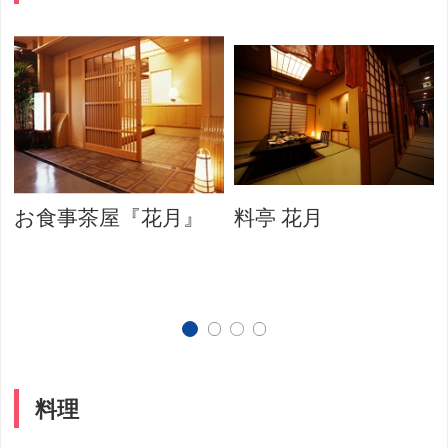
お食事茶屋『花月』
料亭 花月
料理