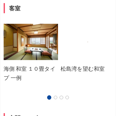
客室
海側 和室 １０畳タイ
松島湾を望む和室
プ 一例