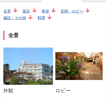
全景
風呂
客室
玄関・ロビー
施設・その他
料理
全景
外観
ロビー