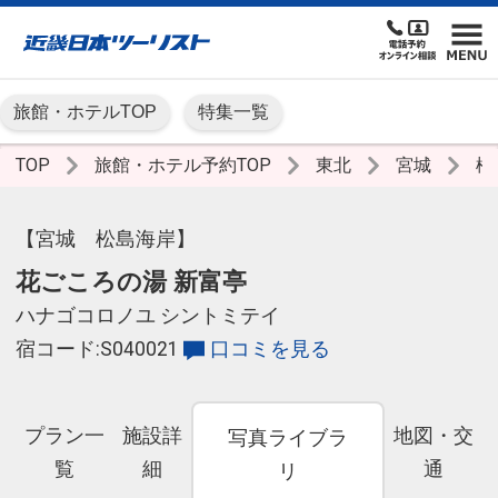
旅館・ホテルTOP
特集一覧
TOP
旅館・ホテル予約TOP
東北
宮城
松
【宮城 松島海岸】
花ごころの湯 新富亭
ハナゴコロノユ シントミテイ
宿コード:S040021
口コミを見る
プラン一
施設詳
地図・交
写真ライブラ
覧
細
通
リ