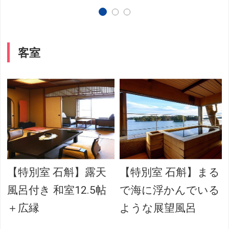
客室
【特別室 石斛】露天
【特別室 石斛】まる
風呂付き 和室12.5帖
で海に浮かんでいる
＋広縁
ような展望風呂