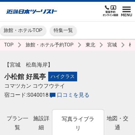
旅館・ホテルTOP
特集一覧
TOP
旅館・ホテル予約TOP
東北
宮城
松
【宮城 松島海岸】
小松館 好風亭
ハイクラス
コマツカン コウフウテイ
宿コード:S040018
口コミを見る
プラン一
施設詳
地図・交
写真ライブラ
覧
細
通
リ