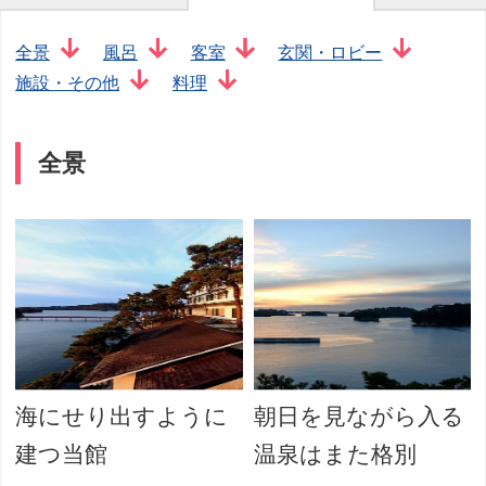
全景
風呂
客室
玄関・ロビー
施設・その他
料理
全景
海にせり出すように
朝日を見ながら入る
建つ当館
温泉はまた格別