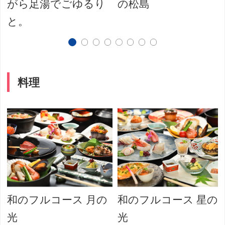
がら足湯でごゆるり
の松島
と。
料理
和のフルコース 月の
和のフルコース 星の
♪
光
光