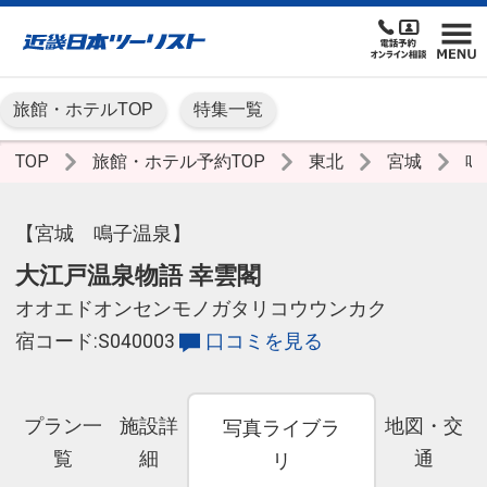
旅館・ホテルTOP
特集一覧
TOP
旅館・ホテル予約TOP
東北
宮城
鳴
【宮城 鳴子温泉】
大江戸温泉物語 幸雲閣
オオエドオンセンモノガタリコウウンカク
宿コード:S040003
口コミを見る
プラン一
施設詳
地図・交
写真ライブラ
覧
細
通
リ