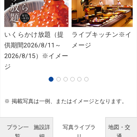
いくらかけ放題（提
ライブキッチン※イ
供期間2026/8/11～
メージ
2026/8/15）※イメー
ジ
掲載写真は一例、またはイメージとなります。
プラン一
施設詳
写真ライブラ
地図・交
覧
細
リ
通