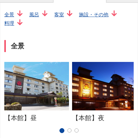
全景
風呂
客室
施設・その他
料理
全景
【本館】昼
【本館】夜