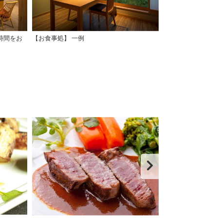
時間をお
【お食事処】 一例
【お食事処】夕
上がりいただき