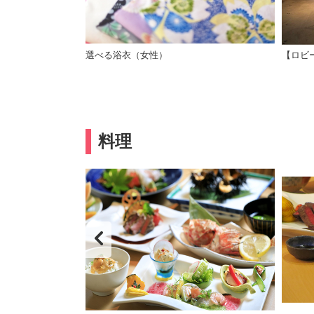
とご対面
選べる浴衣（女性）
【ロビ
料理