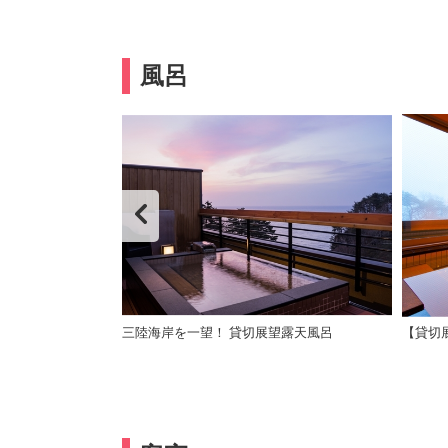
風呂
 客室風呂※温泉では
三陸海岸を一望！ 貸切展望露天風呂
【貸切