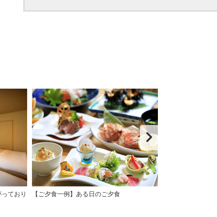
がっており
【ご夕食一例】ある日のご夕食
【ご朝食一例】