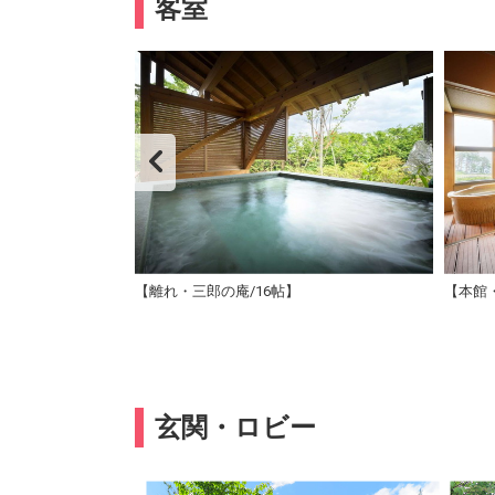
客室
ンベッド（イメー
【離れ・三郎の庵/16帖】
【本館
玄関・ロビー