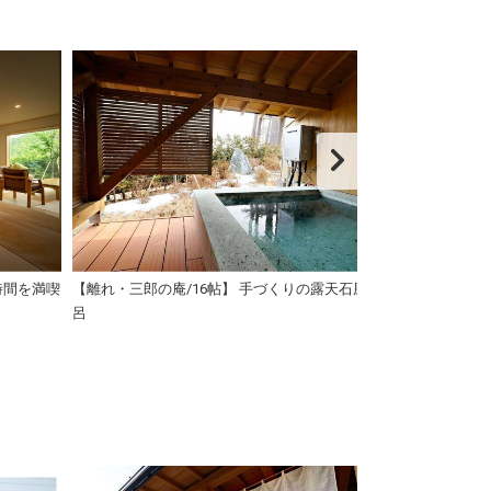
時間を満喫
【離れ・三郎の庵/16帖】 手づくりの露天石風
【離れ・三郎の庵/
呂