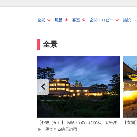
全景
風呂
客室
玄関・ロビー
施設・
全景
会食場で朝食を
【外観（夜）】小高い丘の上に佇み、太平洋
【玄関
を一望できる絶景の宿