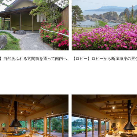
】自然あふれる玄関前を通って館内へ
【ロビー】ロビーから断崖海岸の景