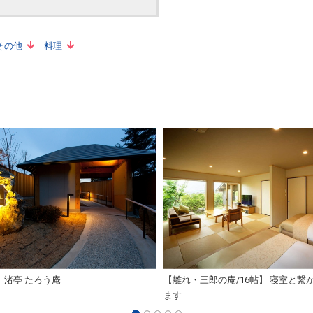
その他
料理
】渚亭 たろう庵
【離れ・三郎の庵/16帖】 寝室と繋
ます