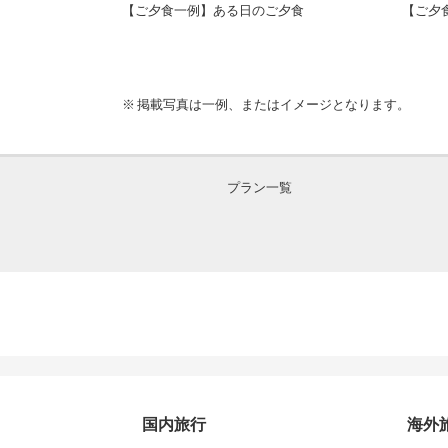
グ）
【ご夕食一例】ある日のご夕食
【ご夕
掲載写真は一例、またはイメージとなります。
プラン一覧
国内旅行
海外