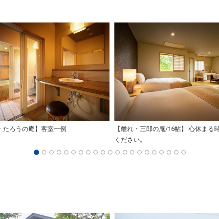
・たろうの庵】客室一例
【離れ・三郎の庵/16帖】 心休まる
ください。