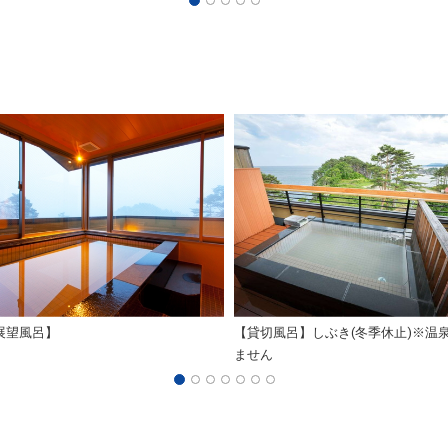
展望風呂】
【貸切風呂】しぶき(冬季休止)※温
ません