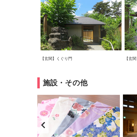
【玄関】くぐり門
【玄関
施設・その他