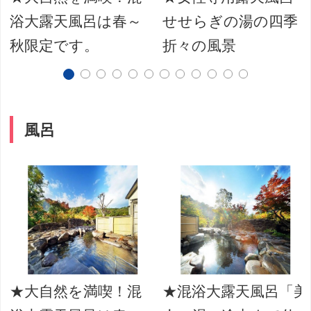
浴大露天風呂は春～
せせらぎの湯の四季
秋限定です。
折々の風景
風呂
★大自然を満喫！混
★混浴大露天風呂「美