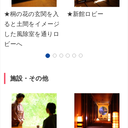
★桐の花の玄関を入
★新館ロビー
ると土間をイメージ
した風除室を通りロ
ビーへ
施設・その他