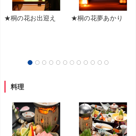
★桐の花お出迎え
★桐の花夢あかり
料理