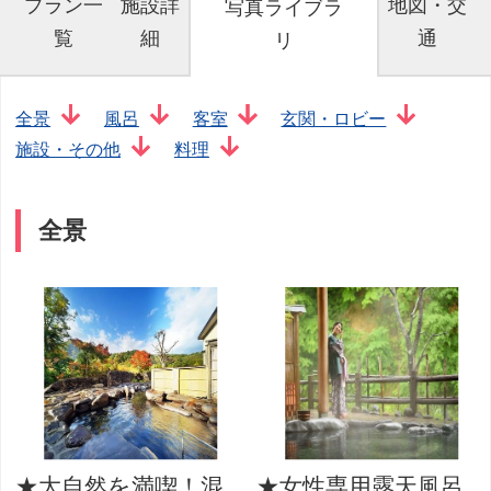
プラン一
施設詳
地図・交
写真ライブラ
覧
細
通
リ
全景
風呂
客室
玄関・ロビー
施設・その他
料理
全景
★大自然を満喫！混
★女性専用露天風呂