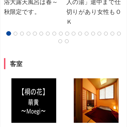
浴大露天風呂は春～
人の湯」途中まで仕
秋限定です。
切りがあり女性もＯ
Ｋ
客室