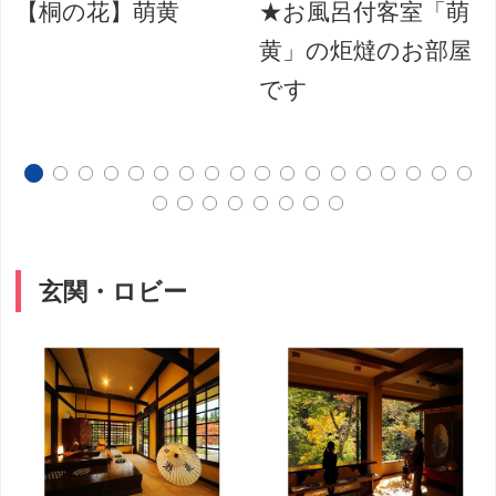
【桐の花】萌黄
★お風呂付客室「萌
黄」の炬燵のお部屋
です
玄関・ロビー