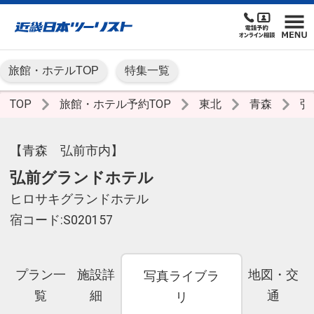
旅館・ホテルTOP
特集一覧
TOP
旅館・ホテル予約TOP
東北
青森
弘
【青森 弘前市内】
弘前グランドホテル
ヒロサキグランドホテル
宿コード:S020157
プラン一
施設詳
地図・交
写真ライブラ
覧
細
通
リ