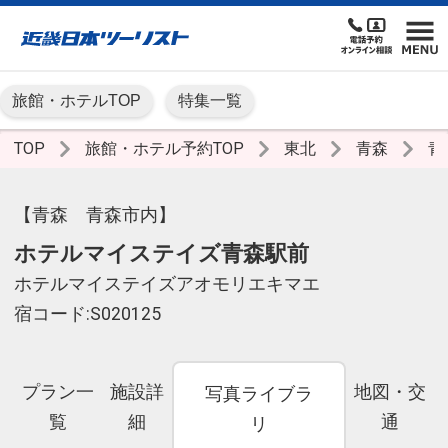
旅館・ホテルTOP
特集一覧
TOP
旅館・ホテル予約TOP
東北
青森
青
【青森 青森市内】
ホテルマイステイズ青森駅前
ホテルマイステイズアオモリエキマエ
宿コード:S020125
プラン一
施設詳
地図・交
写真ライブラ
覧
細
通
リ