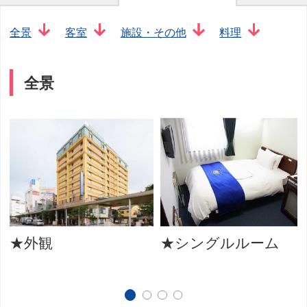
全景
客室
施設・その他
料理
全景
★外観
★シングルルーム