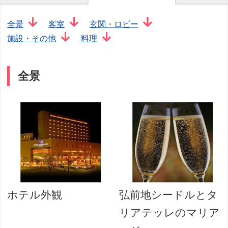
全景
客室
玄関・ロビー
施設・その他
料理
全景
ホテル外観
弘前地シードルとタ
リアテッレのマリア