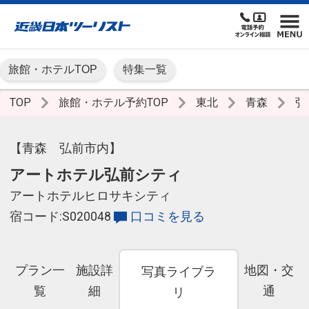
旅館・ホテルTOP
特集一覧
TOP
旅館・ホテル予約TOP
東北
青森
弘
【青森 弘前市内】
アートホテル弘前シティ
アートホテルヒロサキシティ
宿コード:S020048
口コミを見る
プラン一
施設詳
地図・交
写真ライブラ
覧
細
通
リ