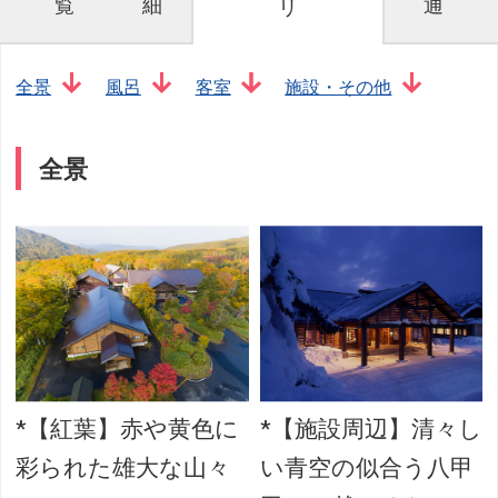
覧
細
通
リ
全景
風呂
客室
施設・その他
全景
*【紅葉】赤や黄色に
*【施設周辺】清々し
彩られた雄大な山々
い青空の似合う八甲