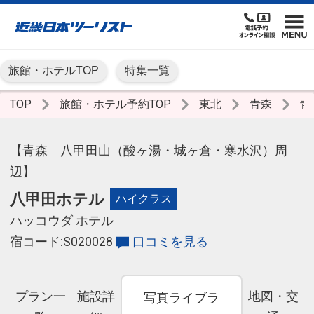
旅館・ホテルTOP
特集一覧
TOP
旅館・ホテル予約TOP
東北
青森
青
【青森 八甲田山（酸ヶ湯・城ヶ倉・寒水沢）周
辺】
八甲田ホテル
ハイクラス
ハッコウダ ホテル
宿コード:S020028
口コミを見る
プラン一
施設詳
地図・交
写真ライブラ