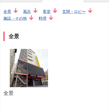
全景
風呂
客室
玄関・ロビー
施設・その他
料理
全景
全景