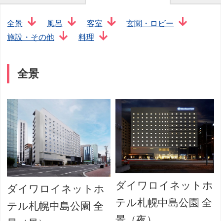
全景
風呂
客室
玄関・ロビー
施設・その他
料理
全景
ダイワロイネットホ
ダイワロイネットホ
テル札幌中島公園 全
テル札幌中島公園 全
景（夜）