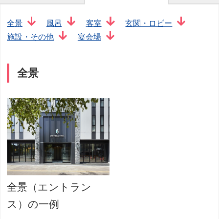
全景
風呂
客室
玄関・ロビー
施設・その他
宴会場
全景
全景（エントラン
ス）の一例