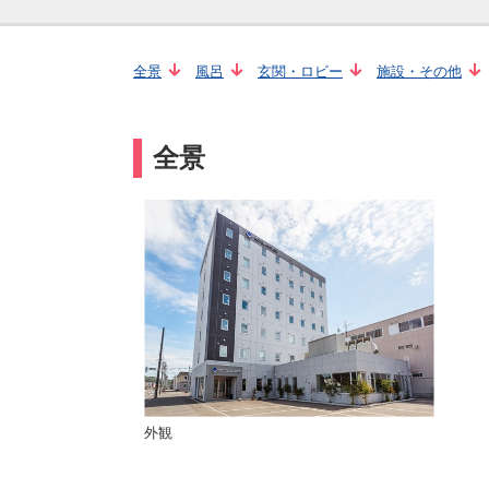
全景
風呂
玄関・ロビー
施設・その他
全景
外観