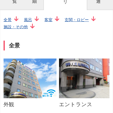
覧
細
通
リ
全景
風呂
客室
玄関・ロビー
施設・その他
全景
外観
エントランス