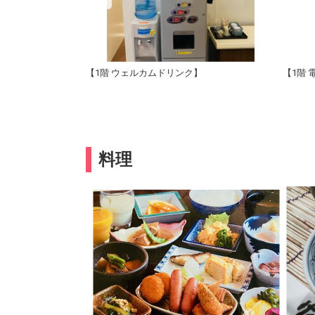
フヘアーハウスすが
【1階 ウェルカムドリンク】
【1階 
料理