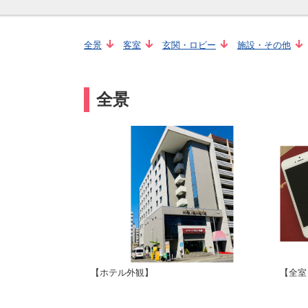
全景
客室
玄関・ロビー
施設・その他
全景
【ホテル外観】
【全室 