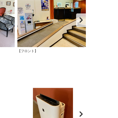
【フロント】
【要予約 EVス