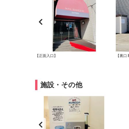
店】
【正面入口】
【裏口
施設・その他