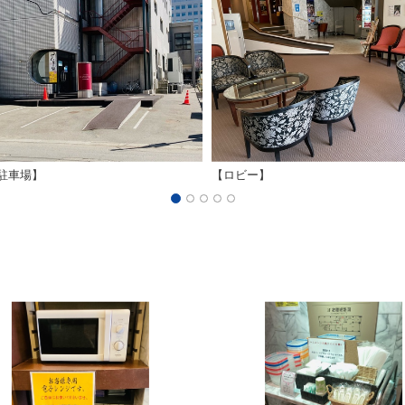
 駐車場】
【ロビー】