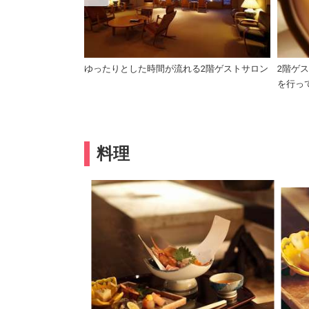
』。
ゆったりとした時間が流れる2階ゲストサロン
2階ゲ
を行っ
料理