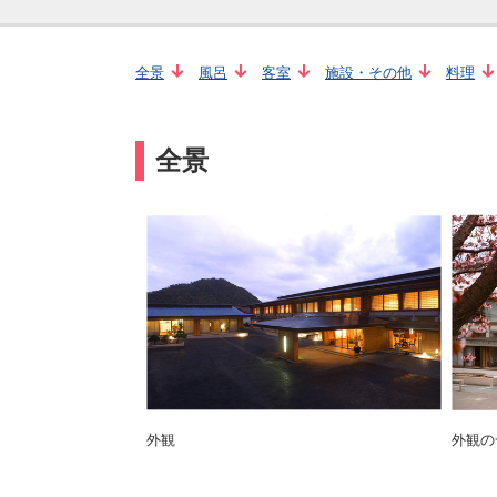
全景
風呂
客室
施設・その他
料理
全景
外観
外観の