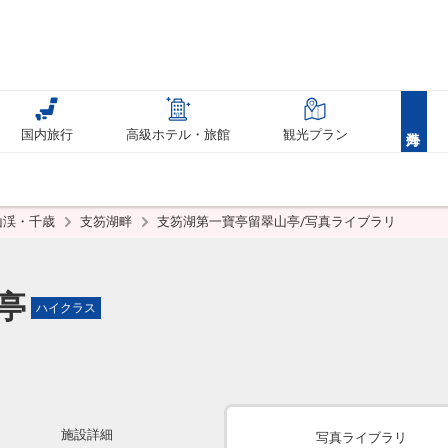
国内旅行
高級ホテル・旅館
観光プラン
山渓・千歳
支笏湖畔
支笏湖第一寶亭留翠山亭/写真ライブラリ
亭
ハイクラス
施設詳細
写真ライブラリ