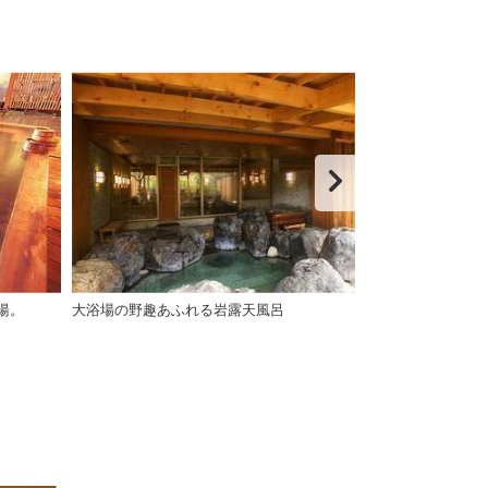
湯。
大浴場の野趣あふれる岩露天風呂
大浴場にはリラ
います